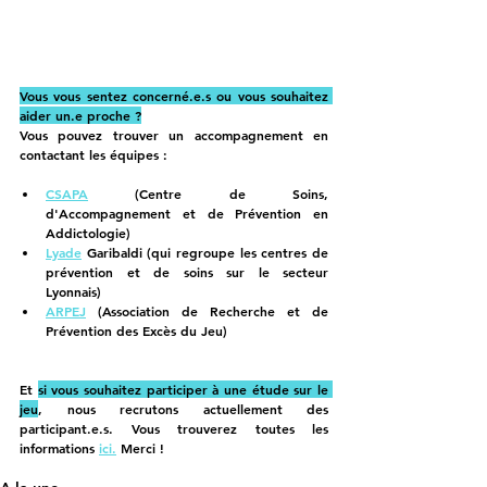
Vous vous sentez concerné.e.s ou vous souhaitez 
aider un.e proche ?
Vous pouvez trouver un accompagnement en 
contactant les équipes :
CSAPA
 (Centre de Soins, 
d'Accompagnement et de Prévention en 
Addictologie)
Lyade
 Garibaldi (qui regroupe les centres de 
prévention et de soins sur le secteur 
Lyonnais)
ARPEJ
(Association de Recherche et de 
Prévention des Excès du Jeu)
Et 
si vous souhaitez participer à une étude sur le 
jeu
, nous recrutons actuellement des 
participant.e.s. Vous trouverez toutes les 
informations 
ici.
 Merci !