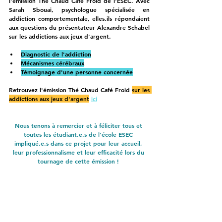
l'émission 
Thé Chaud Café Froid 
de l'ESEC. Avec 
Sarah Sbouai
, psychologue spécialisée en 
addiction comportementale, elles.ils répondaient 
aux questions du présentateur Alexandre Schabel 
sur les addictions aux jeux d'argent.
Diagnostic de l'addiction
Mécanismes cérébraux
Témoignage d'une personne concernée
Retrouvez l'émission Thé Chaud Café Froid 
sur les 
addictions aux jeux d'argent
ici
Nous tenons à remercier et à féliciter tous et 
toutes les étudiant.e.s de l'école ESEC 
impliqué.e.s dans ce projet pour leur accueil, 
leur professionnalisme et leur efficacité lors du 
tournage de cette émission ! 