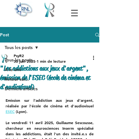
Post
Tous les posts
PsyR2
Tous les posts
30 juin 2025
1 min de lecture
"Les addictions aux jeux d'argent",
A la une
émission de l'ESEC (école de cinéma et
Retour sur...
d'audiovisuel)
Derniers articles
Emission sur l'addiction aux jeux d'argent, 
réalisée par l'école de cinéma et d'audiovisuel 
ESEC
 (Lyon).
Le vendredi 11 avril 2025, 
Guillaume Sescousse
, 
chercheur en neurosciences Inserm spécialisé 
dans les addictions, était l'un des invité.e.s de 