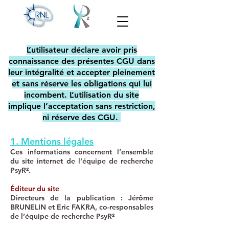
L’utilisateur déclare avoir pris
connaissance des présentes CGU dans
leur intégralité et accepter pleinement
et sans réserve les obligations qui lui
incombent. L’utilisation du site
implique l’acceptation sans restriction,
ni réserve des CGU.
1. Mentions légales
Ces informations concernent l’ensemble
du site internet de l’équipe de recherche
PsyR².
Éditeur du site
Directeurs de la publication : Jérôme
BRUNELIN et Eric FAKRA, co-responsables
de l’équipe de recherche PsyR²