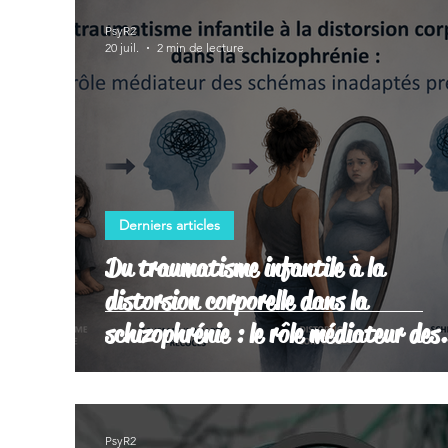
PsyR2
20 juil.
2 min de lecture
Derniers articles
Du traumatisme infantile à la
distorsion corporelle dans la
schizophrénie : le rôle médiateur des
schémas inadaptés précoces
PsyR2