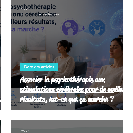
PsyR2
8 juil.
3 min de lecture
Derniers articles
Associer la psychothérapie aux
stimulations cérébrales pour de meilleurs
résultats, est-ce que ça marche ?
PsyR2