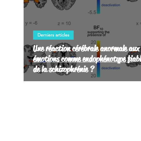
Derniers articles
Une réaction cérébrale anormale aux
émotions comme endophénotype fiabl
de la schizophrénie ?