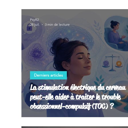
PsyR2
28 juil.
3 min de lecture
Derniers articles
La stimulation électrique du cerveau
peut-elle aider à traiter le trouble
obsessionnel-compulsif (TOC) ?