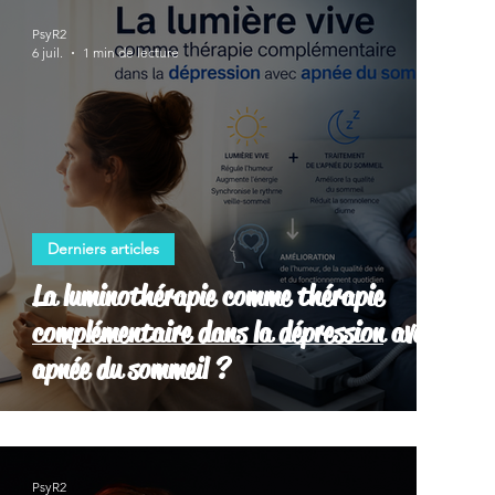
PsyR2
6 juil.
1 min de lecture
Derniers articles
La luminothérapie comme thérapie
complémentaire dans la dépression avec
apnée du sommeil ?
PsyR2