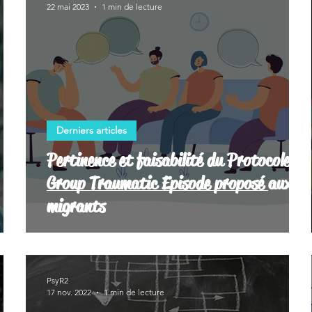
22 mai 2023
1 min de lecture
Derniers articles
Pertinence et faisabilité du Protocole
Group Traumatic Episode proposé aux
migrants
PsyR2
17 nov. 2022
1 min de lecture