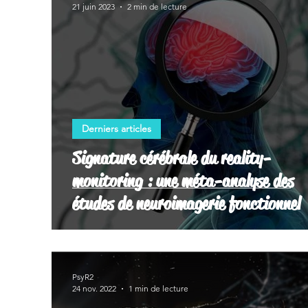
21 juin 2023
2 min de lecture
Derniers articles
Signature cérébrale du reality-
monitoring : une méta-analyse des
études de neuroimagerie fonctionnel
PsyR2
24 nov. 2022
1 min de lecture