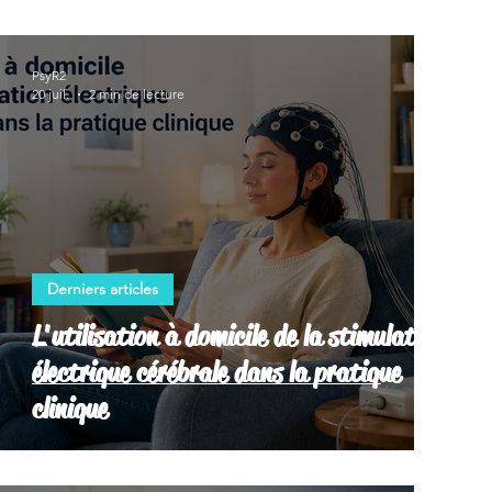
PsyR2
20 juil.
2 min de lecture
Derniers articles
L'utilisation à domicile de la stimulation
électrique cérébrale dans la pratique
clinique